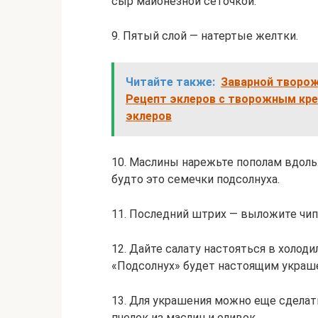
сыр майонезной сеточкой.
9. Пятый слой — натертые желтки.
Читайте также:
Заварной творож
Рецепт эклеров с творожным кр
эклеров
10. Маслины нарежьте пополам вдоль
будто это семечки подсолнуха.
11. Последний штрих — выложите чипс
12. Дайте салату настояться в холоди
«Подсолнух» будет настоящим украш
13. Для украшения можно еще сделат
пчелок из маслин и оливок.