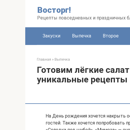
Перейти
Восторг!
к
контенту
Рецепты повседневных и праздничных 
Закуски
Выпечка
Второе
Главная
»
Выпечка
Готовим лёгкие сала
уникальные рецепты
На День рождения хочется накрыть о
гостей. Также хочется попробовать п
«Селедка под шубой», «Мимоза» — оч