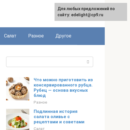
Для любых предложений по
English
сайту: edelight@cp9.ru
Салат
Разное
Другое
Поиск:
Что можно приготовить из
консервированного рубца.
Рубец — основа вкусных
блюд
Разное
Подлинная история
салата оливье с
рецептами и советами
Салат