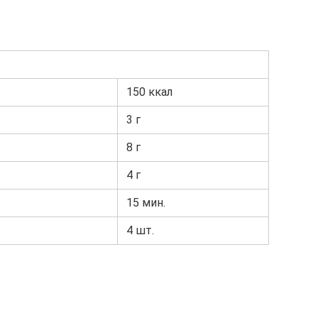
150 ккал
3 г
8 г
4 г
15 мин.
4 шт.