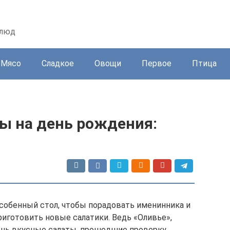
блюд
Мясо
Сладкое
Овощи
Первое
Птица
ты на день рождения:
собенный стол, чтобы порадовать именинника и
риготовить новые салатики. Ведь «Оливье»,
ень вкусные салаты, прошедшие проверку