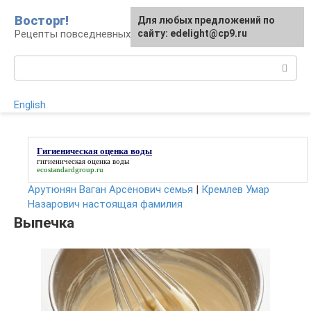
Перейти
Восторг!
Для любых предложений по
к
Рецепты повседневных и праздничных блюд
сайту: edelight@cp9.ru
контенту
Поиск:
English
Гигиеническая оценка воды
гигиеническая оценка воды
ecostandardgroup.ru
Арутюнян Ваган Арсенович семья
|
Кремлев Умар
Назарович настоящая фамилия
Выпечка