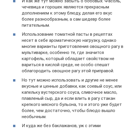
И как же тут можно забыть о бобовых. Фасоль,
чечевица и горошек являются прекрасным
дополнением к этому блюду, делая его вкус
более разнообразным, а сам шедевр более
питательным.
Использование томатной пасты в рецептах
несет в себе ароматическую нагрузку, однако
многие варианты приготовления овощного рагу в
мультиварке, особенно те, где значится
картофель, который обладает свойством не
вариться в кислой среде, не особо спешат
облагородить овощное рагу этой приправой.
Но тут можно использовать и другие не менее
вкусные и ценные добавки, как соевый соус, или
капельку вустерского соуса, сливочное масло,
плавленый сыр, да и если влить в рагу стакан
крепкого мясного бульона, то и этого уже будет
более, чем достаточно, чтобы блюдо вышло
необычным.
И куда же без баклажанов, уж с этими