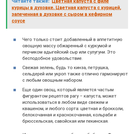
Читайте также:
Цветная капуста с филе
курицы в духовке. Цветная капуста с курицей,
запеченная в духовке с сыром в кефирном
соусе
Чего только стоит добавленный в аппетитную
овощную массу обжаренный с куркумой и
перчиком адыгейский сыр или сулугуни. Это
бесподобное удовольствие.
Свежая зелень, будь то кинза, петрушка,
сельдерей или укроп также отлично гармонируют
с любым овощным набором.
Еще один овощ, который является частым
фигурантом рецептов рагу – капуста, может
использоваться в любом виде свежем и
квашеном, и любого сорта: цветная и брокколи,
белокочанная и краснокочанная, кольраби и
брюссельская, савойская или пекинская.