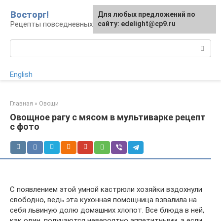
Перейти
Восторг!
Для любых предложений по
к
Рецепты повседневных и праздничных блюд
сайту: edelight@cp9.ru
контенту
Поиск:
English
Главная
»
Овощи
Овощное рагу с мясом в мультиварке рецепт
с фото
С появлением этой умной кастрюли хозяйки вздохнули
свободно, ведь эта кухонная помощница взвалила на
себя львиную долю домашних хлопот. Все блюда в ней,
как один, получаются невероятно аппетитными, а если