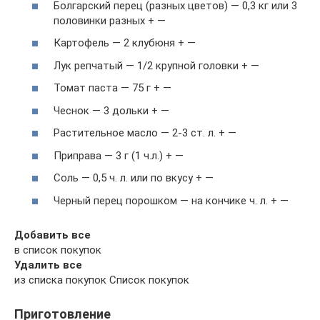
Болгарский перец (разных цветов) — 0,3 кг или 3
половинки разных + —
Картофель — 2 клубюня + —
Лук репчатый — 1/2 крупной головки + —
Томат паста — 75 г + —
Чеснок — 3 дольки + —
Растительное масло — 2-3 ст. л. + —
Приправа — 3 г (1 ч.л.) + —
Соль — 0,5 ч. л. или по вкусу + —
Черный перец порошком — на кончике ч. л. + —
Добавить все
в список покупок
Удалить все
из списка покупок Список покупок
Приготовление