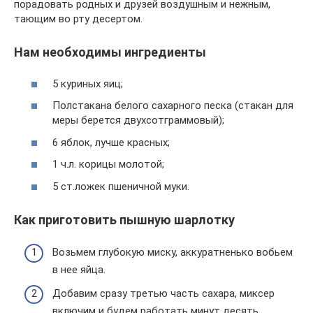
порадовать родных и друзей воздушным и нежным,
тающим во рту десертом.
Нам необходимы ингредиенты
5 куриных яиц;
Полстакана белого сахарного песка (стакан для
меры берется двухсотграммовый);
6 яблок, лучше красных;
1 ч.л. корицы молотой;
5 ст.ложек пшеничной муки.
Как приготовить пышную шарлотку
Возьмем глубокую миску, аккуратненько вобьем
в нее яйца.
Добавим сразу третью часть сахара, миксер
включим и будем работать минут десять,