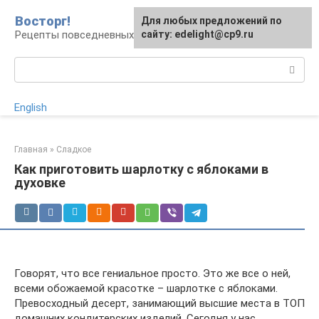
Перейти
Восторг!
Для любых предложений по
к
Рецепты повседневных и праздничных блюд
сайту: edelight@cp9.ru
контенту
Поиск:
English
Главная
»
Сладкое
Как приготовить шарлотку с яблоками в
духовке
Говорят, что все гениальное просто. Это же все о ней,
всеми обожаемой красотке – шарлотке с яблоками.
Превосходный десерт, занимающий высшие места в ТОП
домашних кондитерских изделий. Сегодня у нас