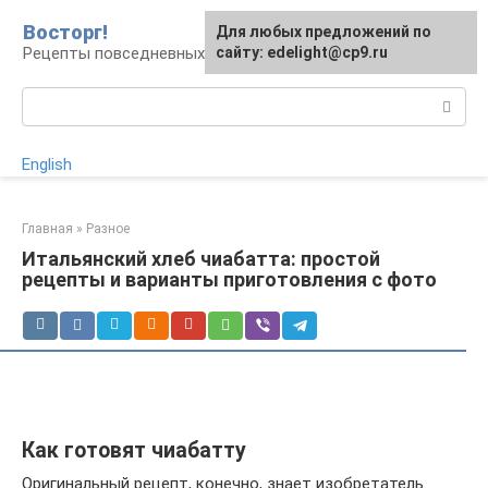
Перейти
Восторг!
Для любых предложений по
к
Рецепты повседневных и праздничных блюд
сайту: edelight@cp9.ru
контенту
Поиск:
English
Главная
»
Разное
Итальянский хлеб чиабатта: простой
рецепты и варианты приготовления с фото
Как готовят чиабатту
Оригинальный рецепт, конечно, знает изобретатель.