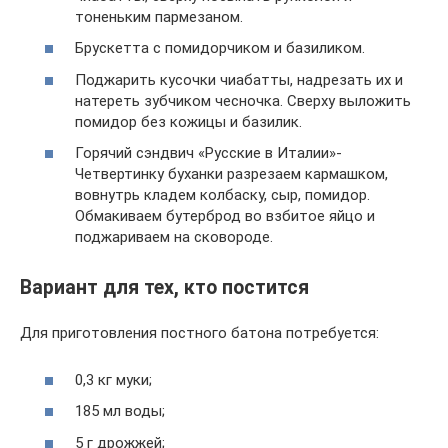
тоненьким пармезаном.
Брускетта с помидорчиком и базиликом.
Поджарить кусочки чиабатты, надрезать их и
натереть зубчиком чесночка. Сверху выложить
помидор без кожицы и базилик.
Горячий сэндвич «Русские в Италии»-
Четвертинку буханки разрезаем кармашком,
вовнутрь кладем колбаску, сыр, помидор.
Обмакиваем бутерброд во взбитое яйцо и
поджариваем на сковороде.
Вариант для тех, кто постится
Для приготовления постного батона потребуется:
0,3 кг муки;
185 мл воды;
5 г дрожжей;