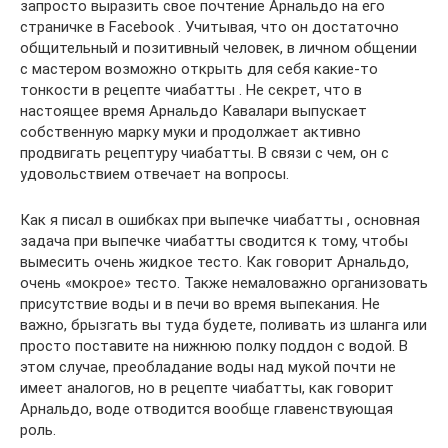
запросто выразить свое почтение Арнальдо на его
страничке в Facebook . Учитывая, что он достаточно
общительный и позитивный человек, в личном общении
с мастером возможно открыть для себя какие-то
тонкости в рецепте чиабатты . Не секрет, что в
настоящее время Арнальдо Кавалари выпускает
собственную марку муки и продолжает активно
продвигать рецептуру чиабатты. В связи с чем, он с
удовольствием отвечает на вопросы.
Как я писал в ошибках при выпечке чиабатты , основная
задача при выпечке чиабатты сводится к тому, чтобы
вымесить очень жидкое тесто. Как говорит Арнальдо,
очень «мокрое» тесто. Также немаловажно организовать
присутствие воды и в печи во время выпекания. Не
важно, брызгать вы туда будете, поливать из шланга или
просто поставите на нижнюю полку поддон с водой. В
этом случае, преобладание воды над мукой почти не
имеет аналогов, но в рецепте чиабатты, как говорит
Арнальдо, воде отводится вообще главенствующая
роль.