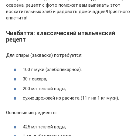
освоена, рецепт с фото поможет вам выпекать этот
восхитительных хлеб и радовать домочадцев!Приятного
аппетита!
Чиабатта: классический итальянский
рецепт
Для опaры (закваски) потребуется:
100 г муки (хлебопекaрной);
30 г сахара;
200 мл теплой воды;
сухих дрожжей из расчета (11 г на 1 кг муки).
Основные ингредиенты:
425 мл теплой воды;