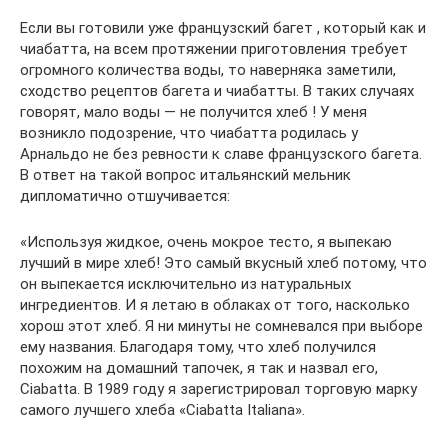
Если вы готовили уже французский багет , который как и
чиабатта, на всем протяжении приготовления требует
огромного количества воды, то наверняка заметили,
сходство рецептов багета и чиабатты. В таких случаях
говорят, мало воды — не получится хлеб ! У меня
возникло подозрение, что чиабатта родилась у
Арнальдо не без ревности к славе французского багета.
В ответ на такой вопрос итальянский мельник
дипломатично отшучивается:
«Используя жидкое, очень мокрое тесто, я выпекаю
лучший в мире хлеб! Это самый вкусный хлеб потому, что
он выпекается исключительно из натуральных
ингредиентов. И я летаю в облаках от того, насколько
хорош этот хлеб. Я ни минуты не сомневался при выборе
ему названия. Благодаря тому, что хлеб получился
похожим на домашний тапочек, я так и назвал его,
Ciabatta. В 1989 году я зарегистрировал торговую марку
самого лучшего хлеба «Ciabatta Italiana».