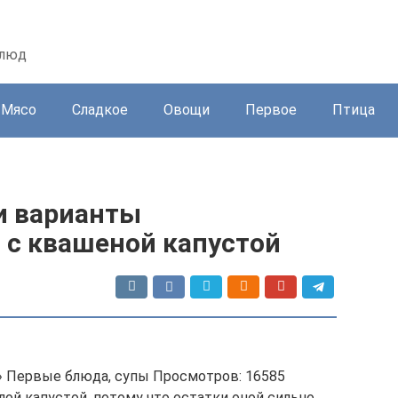
блюд
Мясо
Сладкое
Овощи
Первое
Птица
и варианты
 с квашеной капустой
 » Первые блюда, супы Просмотров: 16585
ой капустой, потому что остатки оной сильно