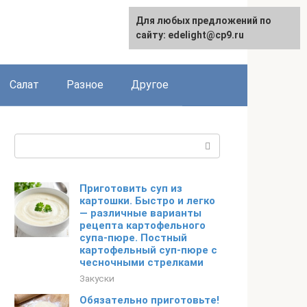
Для любых предложений по
English
сайту: edelight@cp9.ru
Салат
Разное
Другое
Поиск:
Приготовить суп из
картошки. Быстро и легко
— различные варианты
рецепта картофельного
супа-пюре. Постный
картофельный суп-пюре с
чесночными стрелками
Закуски
Обязательно приготовьте!