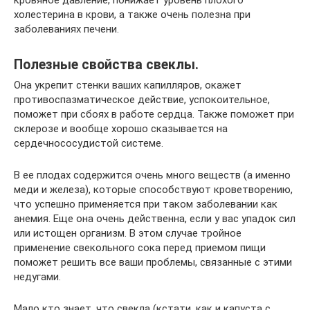
кровяное давление, понижает уровень плохого
холестерина в крови, а также очень полезна при
заболеваниях печени.
Полезные свойства свеклы.
Она укрепит стенки ваших капилляров, окажет
противоспазматическое действие, успокоительное,
поможет при сбоях в работе сердца. Также поможет при
склерозе и вообще хорошо сказывается на
сердечнососудистой системе.
В ее плодах содержится очень много веществ (а именно
меди и железа), которые способствуют кроветворению,
что успешно применяется при таком заболевании как
анемия. Еще она очень действенна, если у вас упадок сил
или истощен организм. В этом случае тройное
применение свекольного сока перед приемом пищи
поможет решить все ваши проблемы, связанные с этими
недугами.
Мало кто знает, что свекла (кстати, как и капуста с