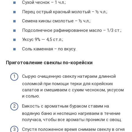
Сухой чеснок – 1 ч.л.;
Перец острый красный молотый – ½ ч.л.;
Семена кинзы смолотые – ½ ч.л.;
Подсолнечное рафинированное масло – 1/3 ст.;
Уксус 9% — 4,5 ст.л.;
Соль каменная – по вкусу.
Приготовление свеклы по-корейски
Сырую очищенную свеклу натираем длинной
соломкой при помощи терки для корейских
салатов и смешиваем с сухим чесноком, уксусом
и солью.
Емкость с ароматным бураком ставим на
водяную баню и неспешно нагреваем в течение
получаса, чтобы все ароматы проникли с овощ.
Спустя положенное время снимаем свеклу в огня