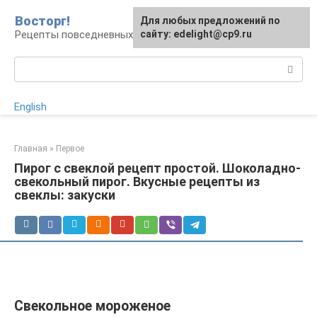
Перейти
Восторг!
Для любых предложений по
к
Рецепты повседневных и праздничных блюд
сайту: edelight@cp9.ru
контенту
Поиск:
English
Главная
»
Первое
Пирог с свеклой рецепт простой. Шоколадно-
свекольный пирог. Вкусные рецепты из
свеклы: закуски
Свекольное мороженое