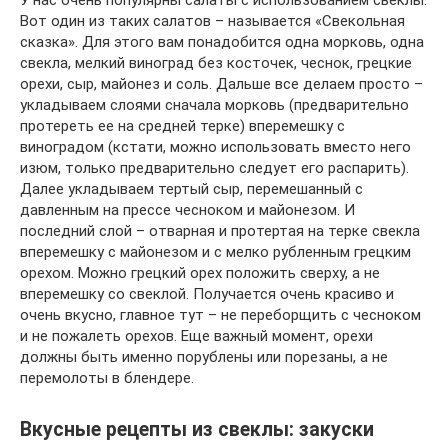
У нас очень популярны салаты с использованием свеклы.
Вот один из таких салатов – называется «Свекольная
сказка». Для этого вам понадобится одна морковь, одна
свекла, мелкий виноград без косточек, чеснок, грецкие
орехи, сыр, майонез и соль. Дальше все делаем просто –
укладываем слоями сначала морковь (предварительно
протереть ее на средней терке) вперемешку с
виноградом (кстати, можно использовать вместо него
изюм, только предварительно следует его распарить).
Далее укладываем тертый сыр, перемешанный с
давленным на прессе чесноком и майонезом. И
последний слой – отварная и протертая на терке свекла
вперемешку с майонезом и с мелко рубленным грецким
орехом. Можно грецкий орех положить сверху, а не
вперемешку со свеклой. Получается очень красиво и
очень вкусно, главное тут – не переборщить с чесноком
и не пожалеть орехов. Еще важный момент, орехи
должны быть именно порублены или порезаны, а не
перемолоты в блендере.
Вкусные рецепты из свеклы: закуски