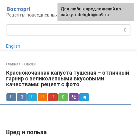
Перейти
Восторг!
Для любых предложений по
к
Рецепты повседневных и праздничных блюд
сайту: edelight@cp9.ru
контенту
Поиск:
English
Главная
»
Овощи
Краснокочанная капуста тушеная – отличный
гарнир с великолепными вкусовыми
качествами: рецепт с фото
Вред и польза