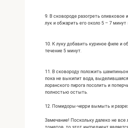
9. В сковороде разогреть оливковое 
лук и обжарить его около 5 – 7 минут
10. К луку добавить куриное филе и о
течение 5 минут.
11. В сковороду положить шампиньоны
пока не выкипит вода, выделившаяся 
лоранского пирога посолить и поперч
полностью остыть.
12. Помидоры-черри вымыть и разрез
Замечание! Поскольку далеко не все
томатов, то этот ингредиент являет