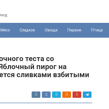
блюд
Мясо
Сладкое
Овощи
Первое
Птица
очного теста со
 Яблочный пирог на
ается сливками взбитыми