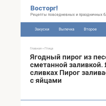
Перейти
Восторг!
к
контенту
Рецепты повседневных и праздничных 
Закуски
Выпечка
Второе
Главная
»
Птица
Ягодный пирог из пес
сметанной заливкой.
сливках Пирог залив
с яйцами