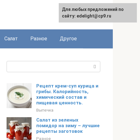
Для любых предложений по
English
сайту: edelight@cp9.ru
Салат
Разное
Другое
Поиск:
Рецепт крем-суп курица и
грибы. Калорийность,
химический состав и
пищевая ценность.
Выпечка
Салат из зеленых
помидор на зиму – лучшие
рецепты заготовок
Разное