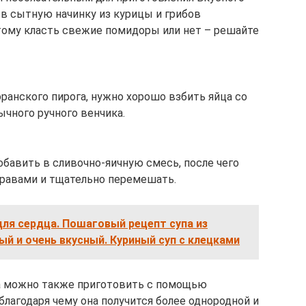
т в сытную начинку из курицы и грибов
ому класть свежие помидоры или нет – решайте
оранского пирога, нужно хорошо взбить яйца со
чного ручного венчика.
добавить в сливочно-яичную смесь, после чего
травами и тщательно перемешать.
для сердца. Пошаговый рецепт супа из
ый и очень вкусный. Куриный суп с клецками
га можно также приготовить с помощью
благодаря чему она получится более однородной и