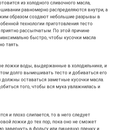
отовится из холодного сливочного масла,
ешивании равномерно распределяются внутри, а
аким образом создают небольшие разрывы в
особенной технологии приготовления тесто
и приятно рассыпчатым. По этой причине
максимально быстро, чтобы кусочки масла
о таять.
вые ложки воды, выдержанные в холодильнике, и
 этом долго вымешивать тесто и добиваться его
ем должны оставаться заметные кусочки масла.
биться того, чтобы вся мука увлажнилась и
ся и плохо слипается, то в него следует
овой ложки до тех пор, пока оно не сможет
мо завернуть в фольгу или пищевую пленку и