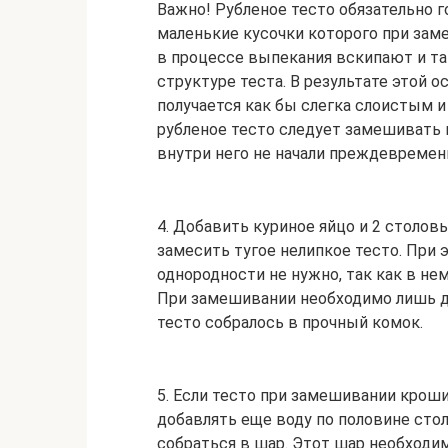
Важно! Рубленое тесто обязательно г
маленькие кусочки которого при зам
в процессе выпекания вскипают и т
структуре теста. В результате этой 
получается как бы слегка слоистым 
рубленое тесто следует замешивать 
внутри него не начали преждевременн
4. Добавить куриное яйцо и 2 столо
замесить тугое нелипкое тесто. При
однородности не нужно, так как в н
При замешивании необходимо лишь до
тесто собралось в прочный комок.
5. Если тесто при замешивании крошит
добавлять еще воду по половине стол
собраться в шар. Этот шар необходи